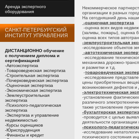
Аренда экспертного
Некоммерческое партнерств
оборудования
организации в разных горо
На сегодняшний день наши 
-оценочная экспертиза
-оценка всех видов недвиж
САНКТ-ПЕТЕРБУРГСКИЙ
(заливы, пожары), оценка 
ИНСТИТУТ УПРАВЛЕНИЯ
оценка всех типов автотран
-землеустроительная экс
-исследование объектов зе
ДИСТАНЦИОННО
обучение
-автотехническая экспер
c получением диплома и
-исследование техническог
сертификацией
механизма дорожно-транспо
-Автоэкспертиза
и разметки и т.д.
-Товароведческая экспертиза
-
товароведческая экспе
-Строительная экспертиза
-исследование представле
-Почерковедческая экспертиза
цены приобретенных вещей 
-Оценочная экспертиза
возникновения дефектов и 
-Экономическая экспертиза
-электротехническая экс
-Землеустроительная
-установление фактических
экспертиза
различного электротехнич
-Психолого-педагогическая
также установление причин 
экспертиза
-бухгалтерская эксперти
-Экспертиза и управление
-проводится с целью выяв
недвижимостью
деятельности организации
-Курсы оценщиков
-психолого-педагогическ
-Юриспруденция
-исследование непатологич
-Финансы и кредит
психического состояния ин